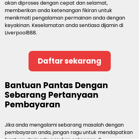
akan diproses dengan cepat dan selamat,
memberikan anda ketenangan fikiran untuk
menikmati pengalaman permainan anda dengan
keyakinan. Keselamatan anda sentiasa dijamin di
Liverpool888.
Daftar sekarang
Bantuan Pantas Dengan
Sebarang Pertanyaan
Pembayaran
Jika anda mengalami sebarang masalah dengan
pembayaran anda, jangan ragu untuk mendapatkan