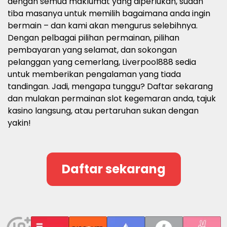
dengan semua maklumat yang diperlukan, sudah
tiba masanya untuk memilih bagaimana anda ingin
bermain – dan kami akan mengurus selebihnya.
Dengan pelbagai pilihan permainan, pilihan
pembayaran yang selamat, dan sokongan
pelanggan yang cemerlang, Liverpool888 sedia
untuk memberikan pengalaman yang tiada
tandingan. Jadi, mengapa tunggu? Daftar sekarang
dan mulakan permainan slot kegemaran anda, tajuk
kasino langsung, atau pertaruhan sukan dengan
yakin!
Daftar sekarang