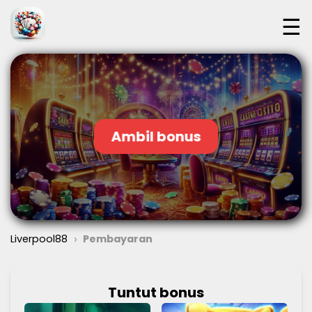
☰
Ambil bonus
›
Liverpool88
Pembayaran
Tuntut bonus