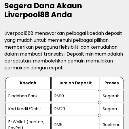
Segera Dana Akaun
Liverpool88 Anda
Liverpool888 menawarkan pelbagai kaedah deposit
yang mudah untuk memenuhi pelbagai pilihan,
memberikan pengguna fleksibiliti dan kemudahan
dalam membuat transaksi. Deposit minimum adalah
berpatutan, membolehkan pemain memulakan
permainan dengan cepat.
Kaedah
Jumlah Deposit
Proses
Pindahan Bank
RM10
Segerak
Kad Kredit/Debit
RM20
Segera
E-Wallet (contoh,
RM5
Realtime
PayPal)