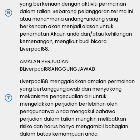
yang berkenaan dengan aktiviti permainan
dalam talian. Sebarang pelanggaran terma ini
atau mana-mana undang-undang yang
berkenaan akan menjadi alasan untuk
penamatan Akaun anda dan/atau kehilangan
kemenangan, mengikut budi bicara
Liverpool88.
AMALAN PERJUDIAN
BLiverpool88ANGGUNGJAWAB
Liverpool88 menggalakkan amalan permainan
yang bertanggungjawab dan menyokong
mekanisme pengecualian diri untuk
mengelakkan perjudian berlebihan oleh
penggunanya. Anda mengakui bahawa
perjudian dalam talian mungkin melibatkan
risiko dan harus hanya mengambil bahagian
dalam batas kemampuan anda.