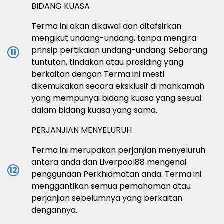
BIDANG KUASA
Terma ini akan dikawal dan ditafsirkan
mengikut undang-undang, tanpa mengira
prinsip pertikaian undang-undang. Sebarang
tuntutan, tindakan atau prosiding yang
berkaitan dengan Terma ini mesti
dikemukakan secara eksklusif di mahkamah
yang mempunyai bidang kuasa yang sesuai
dalam bidang kuasa yang sama.
PERJANJIAN MENYELURUH
Terma ini merupakan perjanjian menyeluruh
antara anda dan Liverpool88 mengenai
penggunaan Perkhidmatan anda. Terma ini
menggantikan semua pemahaman atau
perjanjian sebelumnya yang berkaitan
dengannya.